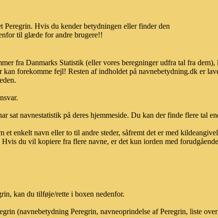
 Peregrin. Hvis du kender betydningen eller finder den
nfor til glæde for andre brugere!!
mmer fra Danmarks Statistik (eller vores beregninger udfra tal fra dem)
r kan forekomme fejl! Resten af indholdet på navnebetydning.dk er lave
heden.
ansvar.
ar sat navnestatistik på deres hjemmeside. Du kan der finde flere tal end
et enkelt navn eller to til andre steder, såfremt det er med kildeangiv
vis du vil kopiere fra flere navne, er det kun iorden med forudgående sk
n, kan du tilføje/rette i boxen nedenfor.
regrin (navnebetydning Peregrin, navneoprindelse af Peregrin, liste ov