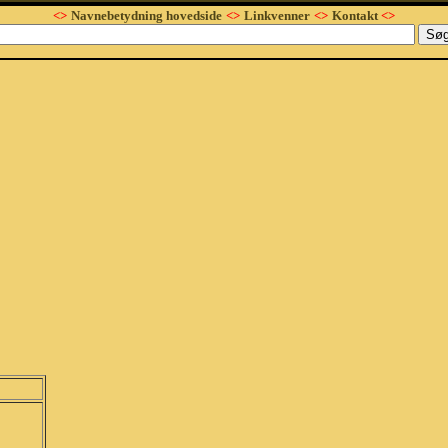
<>
Navnebetydning hovedside
<>
Linkvenner
<>
Kontakt
<>