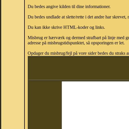
Du bedes angive kilden til dine informationer.
Du bedes undlade at slette/rette i det andre har skrevet, 
Du kan ikke skrive HTML-koder og links.
Misbrug er hærværk og dermed strafbart på linje med gr
adresse på misbrugstidspunktet, så opsporingen er let.
Opdager du misbrug/fejl på vore sider bedes du straks a