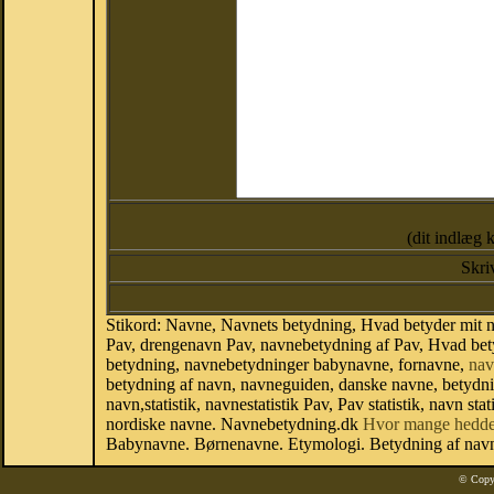
(dit indlæg 
Skri
Stikord: Navne, Navnets betydning, Hvad betyder mit 
Pav, drengenavn Pav, navnebetydning af Pav, Hvad bety
betydning, navnebetydninger babynavne, fornavne,
nav
betydning af navn, navneguiden, danske navne, betydn
navn,statistik, navnestatistik Pav, Pav statistik, navn s
nordiske navne. Navnebetydning.dk
Hvor mange hedde
Babynavne. Børnenavne. Etymologi. Betydning af navne
© Copy