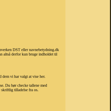
an hverken DST eller navnebetydning.dk
 altså derfor kun bruge indholdet til
 dem vi har valgt at vise her.
else. Du bør checke tallene med
riftlig tilladelse fra os.