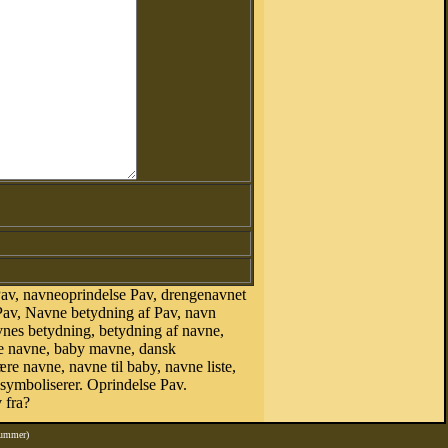
av, navneoprindelse Pav, drengenavnet
Pav, Navne betydning af Pav, navn
vnes betydning, betydning af navne,
ke navne, baby mavne, dansk
ære navne, navne til baby, navne liste,
ymboliserer. Oprindelse Pav.
 fra?
nummer)