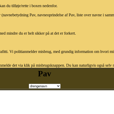
n du tilføje/rette i boxen nedenfor.
av (navnebetydning Pav, navneoprindelse af Pav, liste over navne i sam
med mindre du er helt sikker på at det er forkert.
afitti. Vi politianmelder misbrug, med grundig information om hvori m
nmelde det via klik på misbrugsknappen. Du kan naturligvis også selv re
Pav