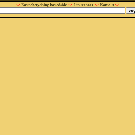
<>
Navnebetydning hovedside
<>
Linkvenner
<>
Kontakt
<>