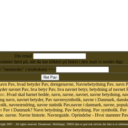
Din email
kommer først på, når du har klikket på linket i den mail vi sender dig)
v "menneske" i textboksen ==>
navn Pav, hvad betyder Pav, drengenavne, Navnebetydning Pav, navn P
der navnet Pav, hva betyr Pav, hva navnet betyr, betydning af navnet 
ne
. Hvad skal barnet hedde, navn, navne, navnet, navne betydning, na
ing navn, navnet betyder, Pav navnesymbolik, navne i Danmark, dans
tatistik, navneændring, navne statistik Pav,navne i danmark, navne, popul
r
Pav i Danmark? Navn betydning. Pav betydning. Pav symbolik. Pav s
. navne. Navne historie. Navneguide. Oprindelse - Hvor stammer Pav
right 2007-
. All rights reserved. Donationer: Mobilepay: 29850 (den er god nok selvom det ikke er et telefon