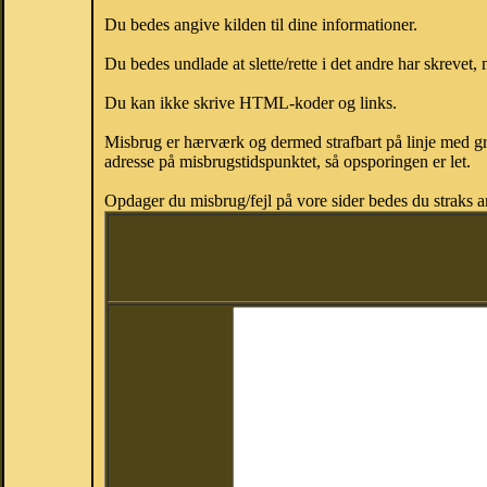
Du bedes angive kilden til dine informationer.
Du bedes undlade at slette/rette i det andre har skrevet, 
Du kan ikke skrive HTML-koder og links.
Misbrug er hærværk og dermed strafbart på linje med gr
adresse på misbrugstidspunktet, så opsporingen er let.
Opdager du misbrug/fejl på vore sider bedes du straks a