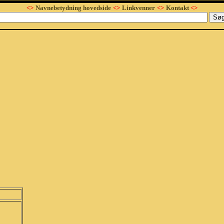
<>
Navnebetydning hovedside
<>
Linkvenner
<>
Kontakt
<>