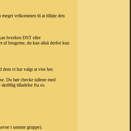
 meget velkommen til at tilføje den
 kan hverken DST eller
t af brugerne, du kan altså derfor kun
 dem vi har valgt at vise her.
else. Du bør checke tallene med
riftlig tilladelse fra os.
 navne i samme gruppe).