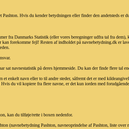
 Pashton. Hvis du kender betydningen eller finder den andetsteds er du
mer fra Danmarks Statistik (eller vores beregninger udfra tal fra dem),
r kan forekomme fejl! Resten af indholdet på navnebetydning.dk er lave
heden.
ansvar.
ar sat navnestatistik på deres hjemmeside. Du kan der finde flere tal end
et enkelt navn eller to til andre steder, såfremt det er med kildeangiv
vis du vil kopiere fra flere navne, er det kun iorden med forudgående sk
, kan du tilføje/rette i boxen nedenfor.
ashton (navnebetydning Pashton, navneoprindelse af Pashton, liste over