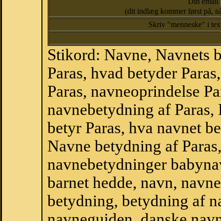
Din email
(dit indlæg kommer først på, nå
Skriv "menneske" i te
Stikord: Navne, Navnets 
Paras, hvad betyder Paras
Paras, navneoprindelse Par
navnebetydning af Paras, 
betyr Paras, hva navnet be
Navne betydning af Paras
navnebetydninger babyna
barnet hedde, navn, navne
betydning, betydning af n
navneguiden, danske navn