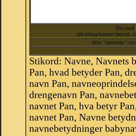
Din email
(dit indlæg kommer først på, nå
Skriv "menneske" i te
Stikord: Navne, Navnets 
Pan, hvad betyder Pan, d
navn Pan, navneoprindels
drengenavn Pan, navnebet
navnet Pan, hva betyr Pan
navnet Pan, Navne betydn
navnebetydninger babyna