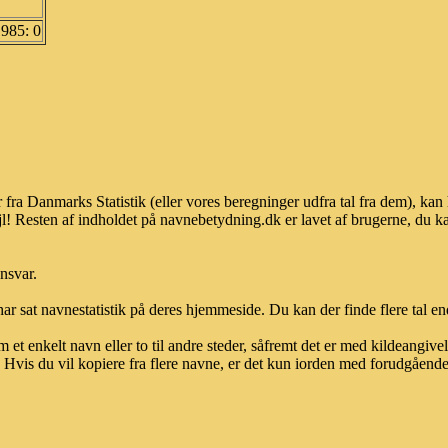
1985: 0
 fra Danmarks Statistik (eller vores beregninger udfra tal fra dem), k
l! Resten af indholdet på navnebetydning.dk er lavet af brugerne, du kan
ansvar.
ar sat navnestatistik på deres hjemmeside. Du kan der finde flere tal end
et enkelt navn eller to til andre steder, såfremt det er med kildeangiv
vis du vil kopiere fra flere navne, er det kun iorden med forudgående sk