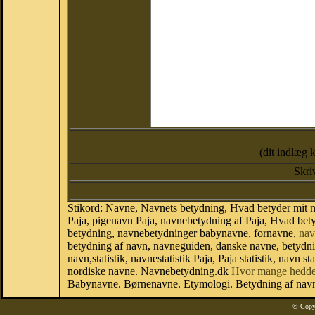
(dit indlæg 
Skri
Stikord: Navne, Navnets betydning, Hvad betyder mit n
Paja, pigenavn Paja, navnebetydning af Paja, Hvad bety
betydning, navnebetydninger babynavne, fornavne,
nav
betydning af navn, navneguiden, danske navne, betydn
navn,statistik, navnestatistik Paja, Paja statistik, navn
nordiske navne. Navnebetydning.dk
Hvor mange hedde
Babynavne. Børnenavne. Etymologi. Betydning af navne
© Copy