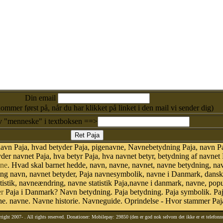
Din email
kommer først på, når du har klikket på linket i den mail vi sender dig)
v "menneske" i textboksen ==>
avn Paja, hvad betyder Paja, pigenavne, Navnebetydning Paja, navn Pa
der navnet Paja, hva betyr Paja, hva navnet betyr, betydning af navnet
ne
. Hvad skal barnet hedde, navn, navne, navnet, navne betydning, na
ing navn, navnet betyder, Paja navnesymbolik, navne i Danmark, dans
 statistik, navneændring, navne statistik Paja,navne i danmark, navne, pop
r
Paja i Danmark? Navn betydning. Paja betydning. Paja symbolik. Paja
. navne. Navne historie. Navneguide. Oprindelse - Hvor stammer Paja
right 2007-
. All rights reserved. Donationer: Mobilepay: 29850 (den er god nok selvom det ikke er et telefon