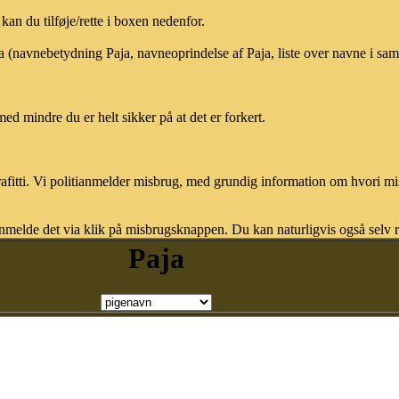
an du tilføje/rette i boxen nedenfor.
ja (navnebetydning Paja, navneoprindelse af Paja, liste over navne i sa
med mindre du er helt sikker på at det er forkert.
afitti. Vi politianmelder misbrug, med grundig information om hvori m
nmelde det via klik på misbrugsknappen. Du kan naturligvis også selv re
Paja