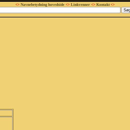
<>
Navnebetydning hovedside
<>
Linkvenner
<>
Kontakt
<>