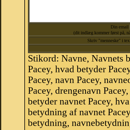
Din email
(dit indlæg kommer først på, nå
Skriv "menneske" i te
Stikord: Navne, Navnets 
Pacey, hvad betyder Pace
Pacey, navn Pacey, navne
Pacey, drengenavn Pacey,
betyder navnet Pacey, hva
betydning af navnet Pacey
betydning, navnebetydnin