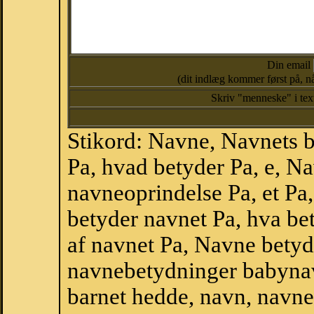
Din email
(dit indlæg kommer først på, nå
Skriv "menneske" i te
Stikord: Navne, Navnets 
Pa, hvad betyder Pa, e, N
navneoprindelse Pa, et Pa
betyder navnet Pa, hva be
af navnet Pa, Navne betyd
navnebetydninger babyna
barnet hedde, navn, navne