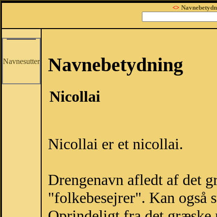
<>
Navnebetydn
Navnebetydning
Navnesutter
Nicollai
Nicollai er et nicollai.
Drengenavn afledt af det g
"folkebesejrer". Kan også 
Oprindeligt fra det græske