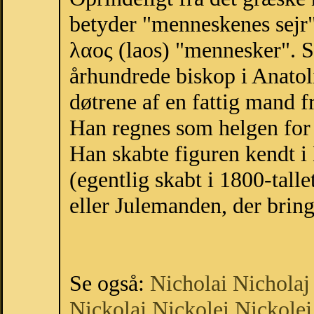
betyder "menneskenes sejr"
λαος (laos) "mennesker". S
århundrede biskop i Anatol
døtrene af en fattig mand fr
Han regnes som helgen for 
Han skabte figuren kendt 
(egentlig skabt i 1800-talle
eller Julemanden, der bringe
Se også:
Nicholai
Nicholaj
Nickolaj
Nickolei
Nickolej