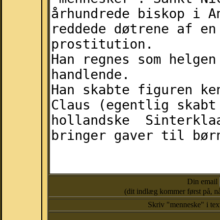
Din email
(dit indlæg kommer først på, nå
Skriv "menneske" i te