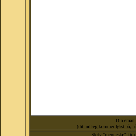
Din email
(dit indlæg kommer først på, nå
Skriv "menneske" i te