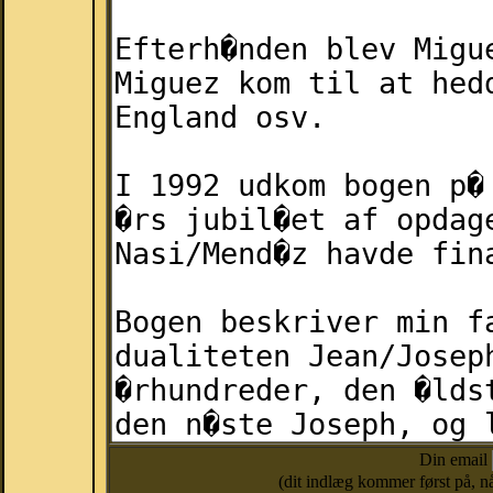
Din email
(dit indlæg kommer først på, nå