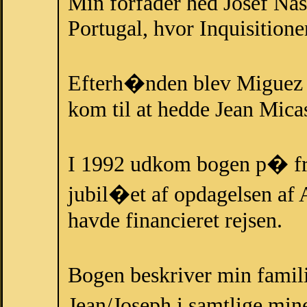
Min forfader hed Josef Nas
Portugal, hvor Inquisition
Efterh�nden blev Miguez 
kom til at hedde Jean Mica
I 1992 udkom bogen p� fr
jubil�et af opdagelsen a
havde financieret rejsen.
Bogen beskriver min famili
Jean/Joseph i samtlige min