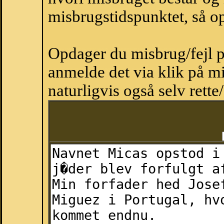
misbrugstidspunktet, så op
Opdager du misbrug/fejl p
anmelde det via klik på 
naturligvis også selv rette