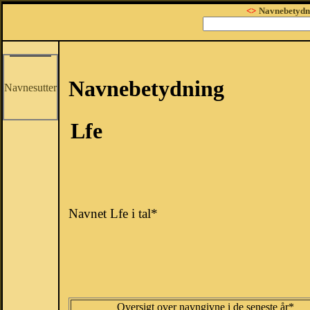
<>
Navnebetydn
Navnebetydning
Navnesutter
Lfe
Navnet Lfe i tal*
Oversigt over navngivne i de seneste år*