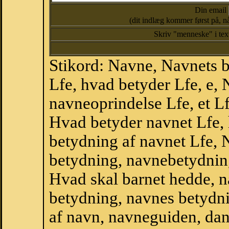
Din email
(dit indlæg kommer først på, nå
Skriv "menneske" i te
Stikord: Navne, Navnets 
Lfe, hvad betyder Lfe, e,
navneoprindelse Lfe, et L
Hvad betyder navnet Lfe, 
betydning af navnet Lfe, 
betydning, navnebetydnin
Hvad skal barnet hedde, n
betydning, navnes betydni
af navn, navneguiden, da