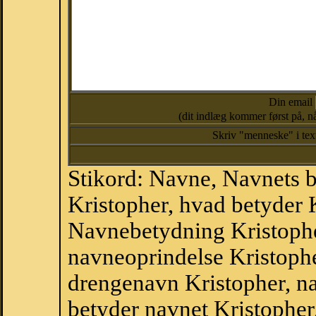
Din email
(dit indlæg kommer først på, nå
Skriv "menneske" i te
Stikord: Navne, Navnets 
Kristopher, hvad betyder 
Navnebetydning Kristophe
navneoprindelse Kristophe
drengenavn Kristopher, n
betyder navnet Kristopher