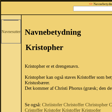
<>
Navnebetydn
Navnebetydning
Navnesutter
Kristopher
Kristopher er et drengenavn.
Kristopher kan også staves Kristoffer som be
Kristusbærer.
Det kommer af Christi Phorus (græsk; den der
Se også:
Chriistofer
Christoffer
Christopher
C
Cristoffer
Kristofer
Kristoffer
Kristoofer