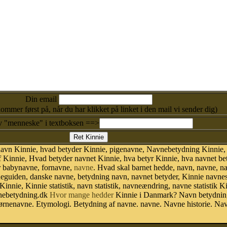
Din email
kommer først på, når du har klikket på linket i den mail vi sender dig)
v "menneske" i textboksen ==>
navn Kinnie, hvad betyder Kinnie, pigenavne, Navnebetydning Kinnie,
 Kinnie, Hvad betyder navnet Kinnie, hva betyr Kinnie, hva navnet be
r babynavne, fornavne,
navne
. Hvad skal barnet hedde, navn, navne, n
vneguiden, danske navne, betydning navn, navnet betyder, Kinnie navn
 Kinnie, Kinnie statistik, navn statistik, navneændring, navne statistik
avnebetydning.dk
Hvor mange hedder
Kinnie i Danmark? Navn betydning
ørnenavne. Etymologi. Betydning af navne. navne. Navne historie. Na