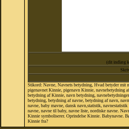
(dit indlæg 
Skri
Stikord: Navne, Navnets betydning, Hvad betyder mit 
pigenavnet Kinnie, pigenavn Kinnie, navnebetydning af
betydning af Kinnie, navn betydning, navnebetydninge
betydning, betydning af navne, betydning af navn, na
navne, baby mavne, dansk navn,statistik, navnestatistik
navne, navne til baby, navne liste, nordiske navne. N
Kinnie symboliserer. Oprindelse Kinnie. Babynavne. B
Kinnie fra?