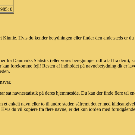
1985: 0
 Kinnie. Hvis du kender betydningen eller finder den andetsteds er du 
er fra Danmarks Statistik (eller vores beregninger udfra tal fra dem), 
r kan forekomme fejl! Resten af indholdet på navnebetydning.dk er lave
heden.
ansvar.
ar sat navnestatistik på deres hjemmeside. Du kan der finde flere tal end
et enkelt navn eller to til andre steder, såfremt det er med kildeangiv
vis du vil kopiere fra flere navne, er det kun iorden med forudgående sk