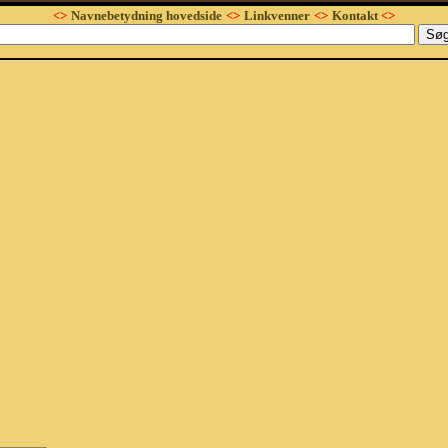
<>
Navnebetydning hovedside
<>
Linkvenner
<>
Kontakt
<>