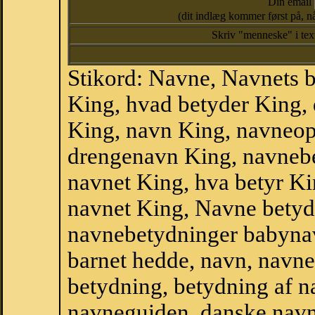
Din email
(dit indlæg kommer først på, nå
Skriv "menneske" i te
Stikord: Navne, Navnets 
King, hvad betyder King,
King, navn King, navneop
drengenavn King, navnebe
navnet King, hva betyr Ki
navnet King, Navne betyd
navnebetydninger babyna
barnet hedde, navn, navne
betydning, betydning af n
navneguiden, danske navn