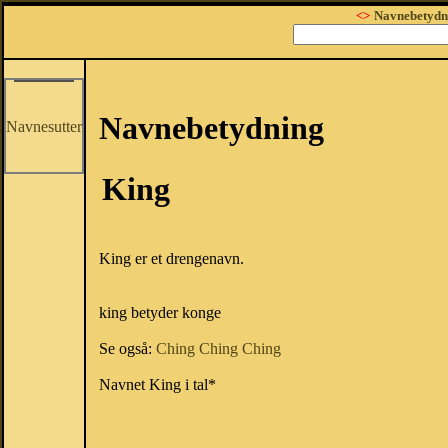
<>
Navnebetydn
Navnebetydning
Navnesutter
King
King er et drengenavn.
king betyder konge
Se også:
Ching
Ching
Ching
Navnet King i tal*