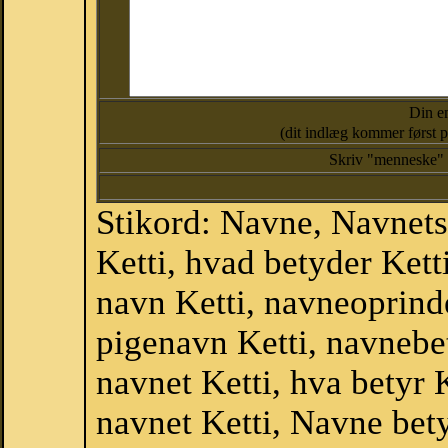
Din e
(dit indlæg kommer først på
Skriv "menneske" 
Stikord: Navne, Navnets
Ketti, hvad betyder Kett
navn Ketti, navneoprinde
pigenavn Ketti, navnebe
navnet Ketti, hva betyr 
navnet Ketti, Navne bet