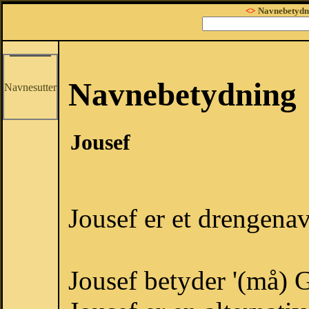
<>
Navnebetydn
Navnebetydning
Navnesutter
Jousef
Jousef er et drengena
Jousef betyder '(må) G