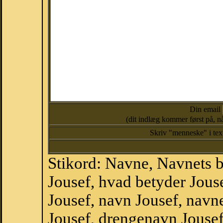
Din email
(dit indlæg kommer først på, nå
Skriv "menneske" i te
Stikord: Navne, Navnets 
Jousef, hvad betyder Jou
Jousef, navn Jousef, navn
Jousef, drengenavn Jouse