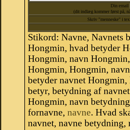
Din email
(dit indlæg kommer først på, nå
Skriv "menneske" i te
Stikord: Navne, Navnets 
Hongmin, hvad betyder H
Hongmin, navn Hongmin, 
Hongmin, Hongmin, navn
betyder navnet Hongmin, 
betyr, betydning af navn
Hongmin, navn betydning
fornavne,
navne
. Hvad sk
navnet, navne betydning, 