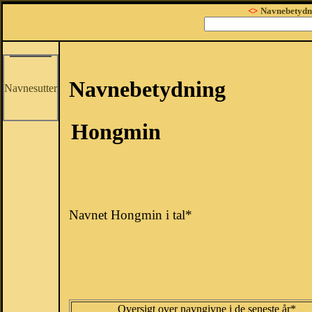
<>
Navnebetydn
Navnebetydning
Navnesutter
Hongmin
Navnet Hongmin i tal*
Oversigt over navngivne i de seneste år*