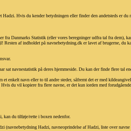
 Hadzi. Hvis du kender betydningen eller finder den andetsteds er du m
er fra Danmarks Statistik (eller vores beregninger udfra tal fra dem),
l! Resten af indholdet på navnebetydning.dk er lavet af brugerne, du kan
ansvar.
ar sat navnestatistik på deres hjemmeside. Du kan der finde flere tal end
et enkelt navn eller to til andre steder, såfremt det er med kildeangiv
vis du vil kopiere fra flere navne, er det kun iorden med forudgående sk
kan du tilføje/rette i boxen nedenfor.
adzi (navnebetydning Hadzi, navneoprindelse af Hadzi, liste over navne