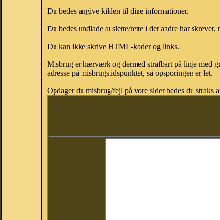
Du bedes angive kilden til dine informationer.
Du bedes undlade at slette/rette i det andre har skrevet, 
Du kan ikke skrive HTML-koder og links.
Misbrug er hærværk og dermed strafbart på linje med gr
adresse på misbrugstidspunktet, så opsporingen er let.
Opdager du misbrug/fejl på vore sider bedes du straks a