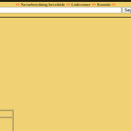
<>
Navnebetydning hovedside
<>
Linkvenner
<>
Kontakt
<>