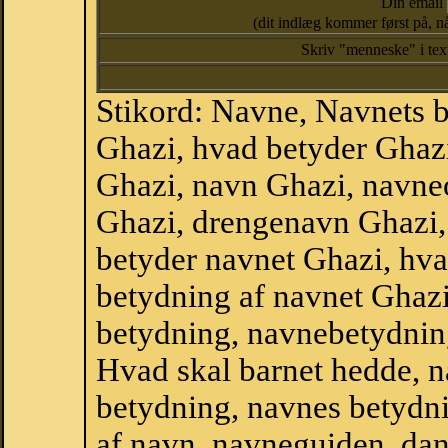
Din email
(dit indlæg kommer først på, nå
Skriv "menneske" i te
Stikord: Navne, Navnets 
Ghazi, hvad betyder Ghaz
Ghazi, navn Ghazi, navne
Ghazi, drengenavn Ghazi,
betyder navnet Ghazi, hva
betydning af navnet Ghaz
betydning, navnebetydnin
Hvad skal barnet hedde, n
betydning, navnes betydni
af navn, navneguiden, da