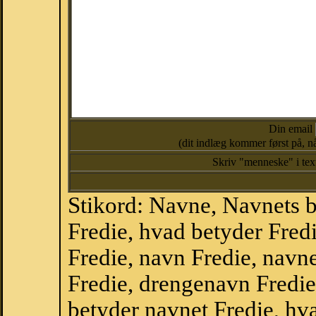
Din email
(dit indlæg kommer først på, nå
Skriv "menneske" i te
Stikord: Navne, Navnets 
Fredie, hvad betyder Fre
Fredie, navn Fredie, navn
Fredie, drengenavn Fredie
betyder navnet Fredie, hva