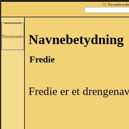
<>
Navnebetydn
Navnebetydning
Navnesutter
Fredie
Fredie er et drengena