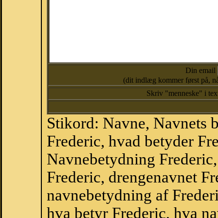
Din email
(dit indlæg kommer først på, nå
Skriv "menneske" i te
Stikord: Navne, Navnets 
Frederic, hvad betyder Fr
Navnebetydning Frederic,
Frederic, drengenavnet Fr
navnebetydning af Frederi
hva betyr Frederic, hva na