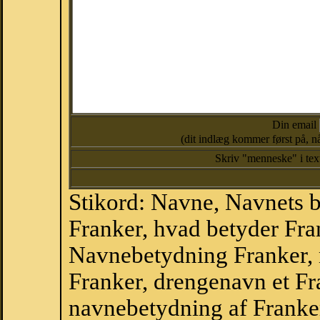
Din email
(dit indlæg kommer først på, nå
Skriv "menneske" i te
Stikord: Navne, Navnets 
Franker, hvad betyder Fra
Navnebetydning Franker, 
Franker, drengenavn et Fr
navnebetydning af Franke