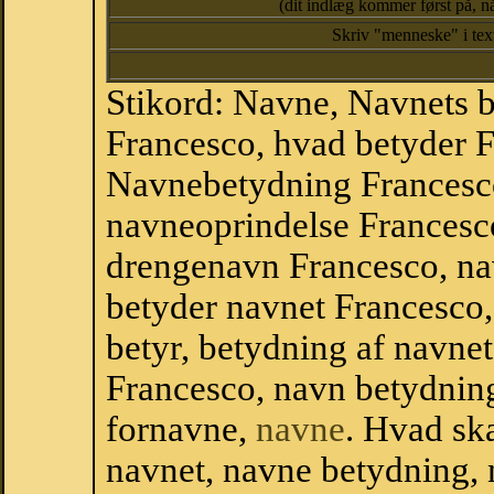
(dit indlæg kommer først på, nå
Skriv "menneske" i te
Stikord: Navne, Navnets 
Francesco, hvad betyder 
Navnebetydning Francesco
navneoprindelse Francesc
drengenavn Francesco, na
betyder navnet Francesco,
betyr, betydning af navne
Francesco, navn betydnin
fornavne,
navne
. Hvad sk
navnet, navne betydning, 