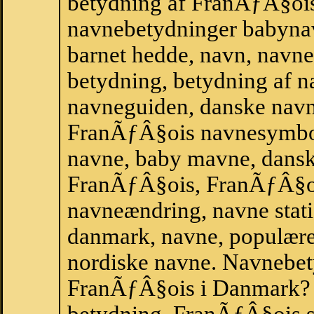
betydning af FranÃƒÂ§ois
navnebetydninger babyna
barnet hedde, navn, navne
betydning, betydning af n
navneguiden, danske navn
FranÃƒÂ§ois navnesymbol
navne, baby mavne, dansk n
FranÃƒÂ§ois, FranÃƒÂ§ois 
navneændring, navne stat
danmark, navne, populære 
nordiske navne. Navnebe
FranÃƒÂ§ois i Danmark?