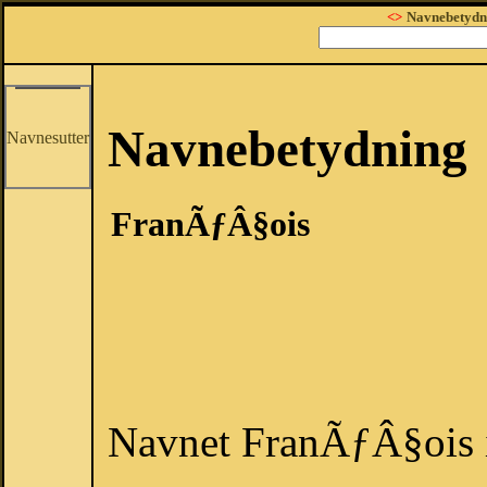
<>
Navnebetydn
Navnebetydning
Navnesutter
FranÃƒÂ§ois
Navnet FranÃƒÂ§ois i