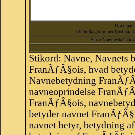
Din email
(dit indlæg kommer først på, nå
Skriv "menneske" i te
Stikord: Navne, Navnets 
FranÃƒÂ§ois, hvad betyd
Navnebetydning FranÃƒÂ
navneoprindelse FranÃƒÂ
FranÃƒÂ§ois, navnebetyd
betyder navnet FranÃƒÂ§o
navnet betyr, betydning 