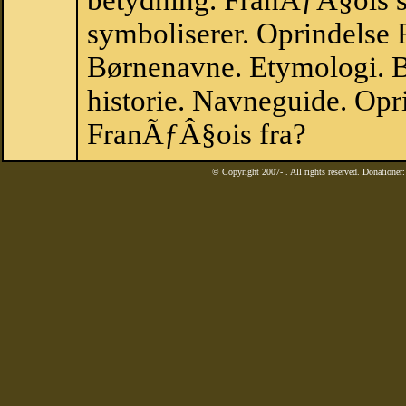
betydning. FranÃƒÂ§ois 
symboliserer. Oprindelse
Børnenavne. Etymologi. B
historie. Navneguide. Opr
FranÃƒÂ§ois fra?
© Copyright 2007-
. All rights reserved. Donatione