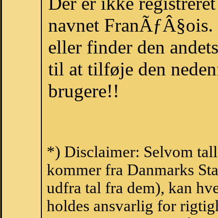
Der er ikke registrer
navnet FranÃƒÂ§ois. 
eller finder den ande
til at tilføje den nede
brugere!!
*) Disclaimer: Selvom tal
kommer fra Danmarks Stati
udfra tal fra dem), kan h
holdes ansvarlig for rigt