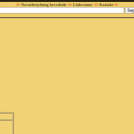
<>
Navnebetydning hovedside
<>
Linkvenner
<>
Kontakt
<>