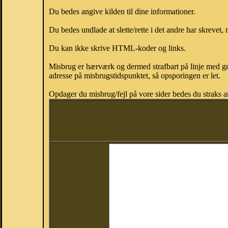
Du bedes angive kilden til dine informationer.
Du bedes undlade at slette/rette i det andre har skrevet, 
Du kan ikke skrive HTML-koder og links.
Misbrug er hærværk og dermed strafbart på linje med gr
adresse på misbrugstidspunktet, så opsporingen er let.
Opdager du misbrug/fejl på vore sider bedes du straks a