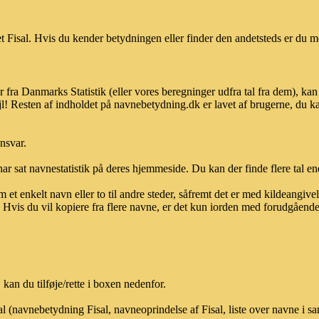
 Fisal. Hvis du kender betydningen eller finder den andetsteds er du me
r fra Danmarks Statistik (eller vores beregninger udfra tal fra dem), 
l! Resten af indholdet på navnebetydning.dk er lavet af brugerne, du kan
ansvar.
ar sat navnestatistik på deres hjemmeside. Du kan der finde flere tal end
et enkelt navn eller to til andre steder, såfremt det er med kildeangiv
vis du vil kopiere fra flere navne, er det kun iorden med forudgående sk
kan du tilføje/rette i boxen nedenfor.
al (navnebetydning Fisal, navneoprindelse af Fisal, liste over navne i 