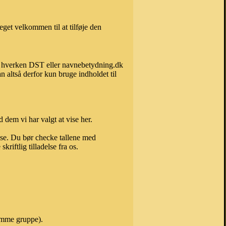
get velkommen til at tilføje den
kan hverken DST eller navnebetydning.dk
 altså derfor kun bruge indholdet til
 dem vi har valgt at vise her.
else. Du bør checke tallene med
riftlig tilladelse fra os.
samme gruppe).