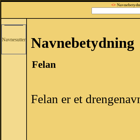
<>
Navnebetydn
Navnebetydning
Navnesutter
Felan
Felan er et drengenav