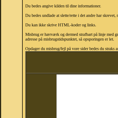
Du bedes angive kilden til dine informationer.
Du bedes undlade at slette/rette i det andre har skrevet, 
Du kan ikke skrive HTML-koder og links.
Misbrug er hærværk og dermed strafbart på linje med gr
adresse på misbrugstidspunktet, så opsporingen er let.
Opdager du misbrug/fejl på vore sider bedes du straks a