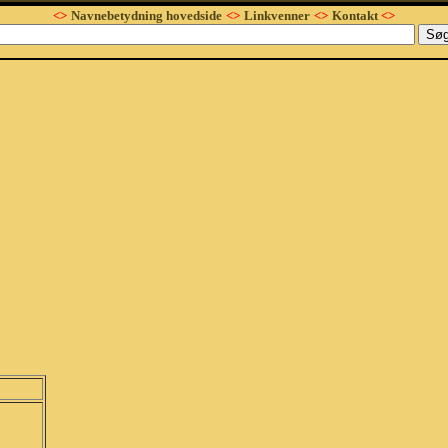
<>
Navnebetydning hovedside
<>
Linkvenner
<>
Kontakt
<>