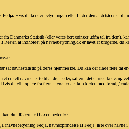
 Fedja. Hvis du kender betydningen eller finder den andetsteds er du m
r fra Danmarks Statistik (eller vores beregninger udfra tal fra dem), 
l! Resten af indholdet på navnebetydning.dk er lavet af brugerne, du kan
ansvar.
ar sat navnestatistik på deres hjemmeside. Du kan der finde flere tal end
et enkelt navn eller to til andre steder, såfremt det er med kildeangiv
vis du vil kopiere fra flere navne, er det kun iorden med forudgående sk
kan du tilføje/rette i boxen nedenfor.
dja (navnebetydning Fedja, navneoprindelse af Fedja, liste over navne 