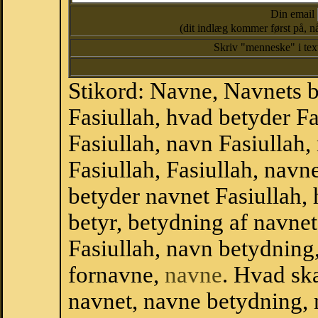
Din email
(dit indlæg kommer først på, nå
Skriv "menneske" i te
Stikord: Navne, Navnets 
Fasiullah, hvad betyder F
Fasiullah, navn Fasiullah,
Fasiullah, Fasiullah, nav
betyder navnet Fasiullah, 
betyr, betydning af navne
Fasiullah, navn betydnin
fornavne,
navne
. Hvad sk
navnet, navne betydning, 