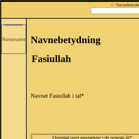
<>
Navnebetydn
Navnebetydning
Navnesutter
Fasiullah
Navnet Fasiullah i tal*
Oversigt over navngivne i de seneste år*