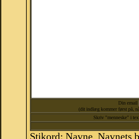
Din email
(dit indlæg kommer først på, nå
Skriv "menneske" i te
Stikord: Navne, Navnets 