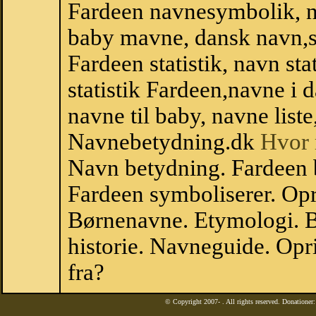
Fardeen navnesymbolik, n
baby mavne, dansk navn,sta
Fardeen statistik, navn st
statistik Fardeen,navne i
navne til baby, navne list
Navnebetydning.dk
Hvor 
Navn betydning. Fardeen 
Fardeen symboliserer. Op
Børnenavne. Etymologi. B
historie. Navneguide. Op
fra?
© Copyright 2007-
. All rights reserved. Donatione