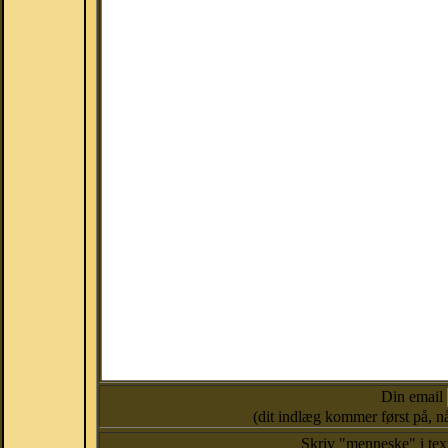
Din email
(dit indlæg kommer først på, nå
Skriv "menneske" i te