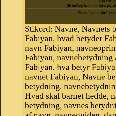
Din email
(dit indlæg kommer først på, nå
Skriv "menneske" i te
Stikord: Navne, Navnets 
Fabiyan, hvad betyder Fa
navn Fabiyan, navneoprind
Fabiyan, navnebetydning 
Fabiyan, hva betyr Fabiya
navnet Fabiyan, Navne be
betydning, navnebetydnin
Hvad skal barnet hedde, n
betydning, navnes betydni
af navn, navneguiden, da