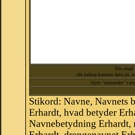
Din email
(dit indlæg kommer først på, nå
Skriv "menneske" i te
Stikord: Navne, Navnets 
Erhardt, hvad betyder Erh
Navnebetydning Erhardt, 
Erhardt, drengenavnet Erh