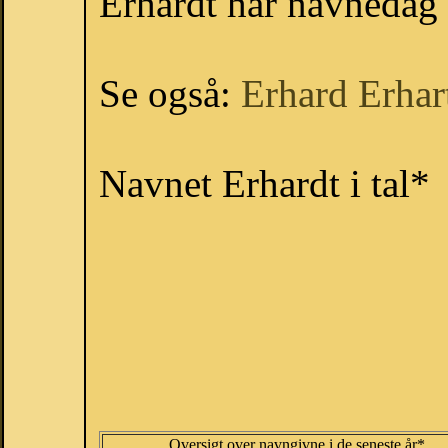
Erhardt har navnedag 8
Se også:
Erhard
Erhar
Navnet Erhardt i tal*
Oversigt over navngivne i de seneste år*