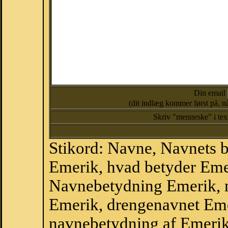
Din email
(dit indlæg kommer først på, nå
Skriv "menneske" i te
Stikord: Navne, Navnets 
Emerik, hvad betyder Eme
Navnebetydning Emerik, 
Emerik, drengenavnet Em
navnebetydning af Emerik