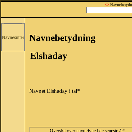
<>
Navnebetydn
Navnebetydning
Navnesutter
Elshaday
Navnet Elshaday i tal*
Oversigt over navngivne i de seneste år*