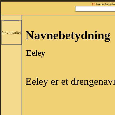
<>
Navnebetydn
Navnebetydning
Navnesutter
Eeley
Eeley er et drengenav