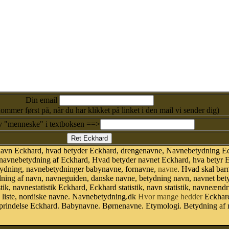
Din email
kommer først på, når du har klikket på linket i den mail vi sender dig)
v "menneske" i textboksen ==>
 navn Eckhard, hvad betyder Eckhard, drengenavne, Navnebetydning E
avnebetydning af Eckhard, Hvad betyder navnet Eckhard, hva betyr Ec
tydning, navnebetydninger babynavne, fornavne,
navne
. Hvad skal bar
dning af navn, navneguiden, danske navne, betydning navn, navnet bet
, navnestatistik Eckhard, Eckhard statistik, navn statistik, navneændr
 liste, nordiske navne. Navnebetydning.dk
Hvor mange hedder
Eckhard
prindelse Eckhard. Babynavne. Børnenavne. Etymologi. Betydning af n