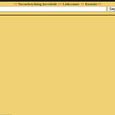
<>
Navnebetydning hovedside
<>
Linkvenner
<>
Kontakt
<>