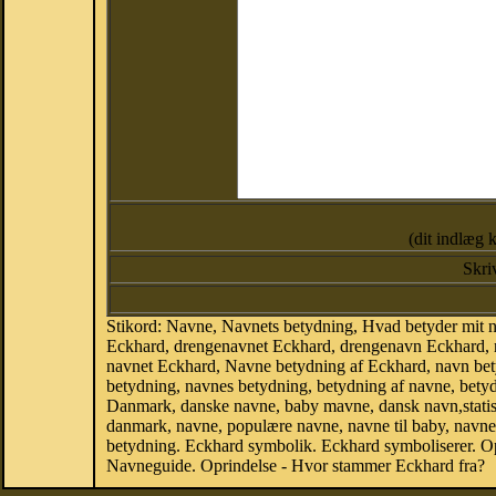
(dit indlæg 
Skri
Stikord: Navne, Navnets betydning, Hvad betyder mit
Eckhard, drengenavnet Eckhard, drengenavn Eckhard, n
navnet Eckhard, Navne betydning af Eckhard, navn be
betydning, navnes betydning, betydning af navne, bety
Danmark, danske navne, baby mavne, dansk navn,statistik
danmark, navne, populære navne, navne til baby, navne
betydning. Eckhard symbolik. Eckhard symboliserer. O
Navneguide. Oprindelse - Hvor stammer Eckhard fra?