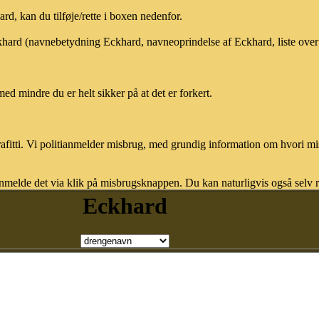
, kan du tilføje/rette i boxen nedenfor.
ckhard (navnebetydning Eckhard, navneoprindelse af Eckhard, liste ove
med mindre du er helt sikker på at det er forkert.
afitti. Vi politianmelder misbrug, med grundig information om hvori m
nmelde det via klik på misbrugsknappen. Du kan naturligvis også selv re
Eckhard