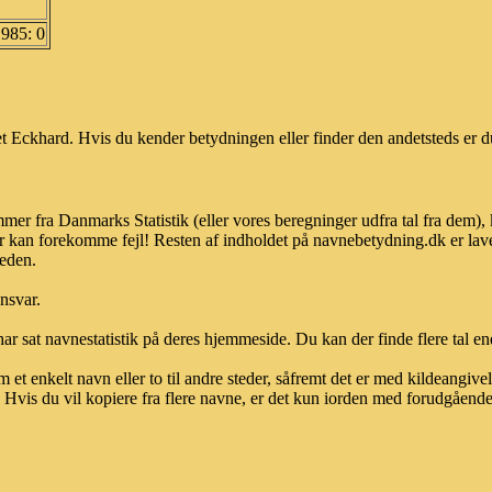
1985: 0
 Eckhard. Hvis du kender betydningen eller finder den andetsteds er du
mer fra Danmarks Statistik (eller vores beregninger udfra tal fra dem)
r kan forekomme fejl! Resten af indholdet på navnebetydning.dk er lave
heden.
ansvar.
ar sat navnestatistik på deres hjemmeside. Du kan der finde flere tal end
et enkelt navn eller to til andre steder, såfremt det er med kildeangiv
vis du vil kopiere fra flere navne, er det kun iorden med forudgående sk