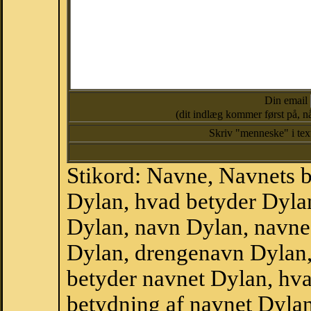
Din email
(dit indlæg kommer først på, nå
Skriv "menneske" i te
Stikord: Navne, Navnets 
Dylan, hvad betyder Dyla
Dylan, navn Dylan, navne
Dylan, drengenavn Dylan,
betyder navnet Dylan, hva
betydning af navnet Dyla