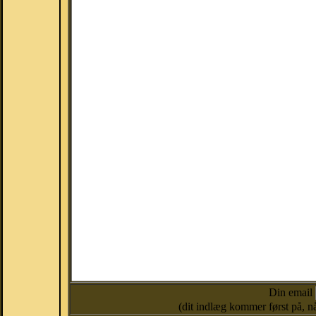
Din email
(dit indlæg kommer først på, nå