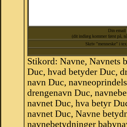
Din email
(dit indlæg kommer først på, nå
Skriv "menneske" i te
Stikord: Navne, Navnets 
Duc, hvad betyder Duc, 
navn Duc, navneoprindels
drengenavn Duc, navnebe
navnet Duc, hva betyr Duc
navnet Duc, Navne betydn
navnebetydninger babyna