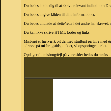
Du bedes holde dig til at skrive relevant indhold om D
Du bedes angive kilden til dine informationer.
Du bedes undlade at slette/rette i det andre har skrevet, 
Du kan ikke skrive HTML-koder og links.
Misbrug er hærværk og dermed strafbart på linje med gr
adresse på misbrugstidspunktet, så opsporingen er let.
Opdager du misbrug/fejl på vore sider bedes du straks a