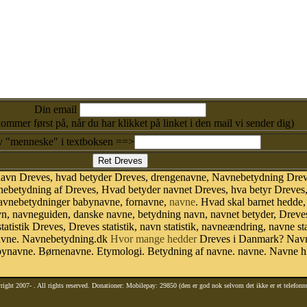
Din email
kommer først på, når du har klikket på linket i den mail vi sender dig)
v "menneske" i textboksen ==>
navn Dreves, hvad betyder Dreves, drengenavne, Navnebetydning Drev
betydning af Dreves, Hvad betyder navnet Dreves, hva betyr Dreves, 
navnebetydninger babynavne, fornavne,
navne
. Hvad skal barnet hedde,
avn, navneguiden, danske navne, betydning navn, navnet betyder, Drev
atistik Dreves, Dreves statistik, navn statistik, navneændring, navne s
 navne. Navnebetydning.dk
Hvor mange hedder
Dreves i Danmark? Navn 
bynavne. Børnenavne. Etymologi. Betydning af navne. navne. Navne hi
right 2007-
. All rights reserved. Donationer: Mobilepay: 29850 (den er god nok selvom det ikke er et telefon