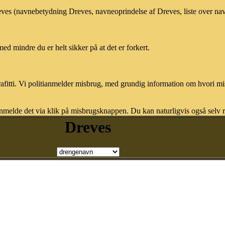
reves (navnebetydning Dreves, navneoprindelse af Dreves, liste over n
med mindre du er helt sikker på at det er forkert.
afitti. Vi politianmelder misbrug, med grundig information om hvori m
nmelde det via klik på misbrugsknappen. Du kan naturligvis også selv re
Dreves