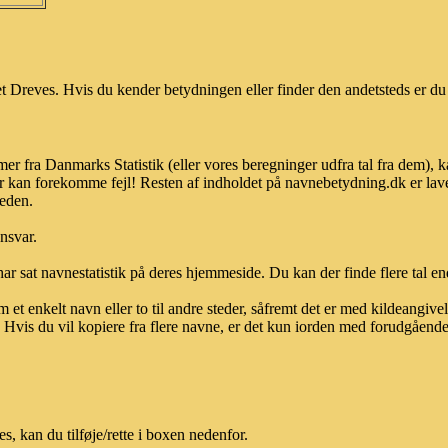
 Dreves. Hvis du kender betydningen eller finder den andetsteds er du 
er fra Danmarks Statistik (eller vores beregninger udfra tal fra dem),
r kan forekomme fejl! Resten af indholdet på navnebetydning.dk er lave
heden.
ansvar.
ar sat navnestatistik på deres hjemmeside. Du kan der finde flere tal end
et enkelt navn eller to til andre steder, såfremt det er med kildeangiv
vis du vil kopiere fra flere navne, er det kun iorden med forudgående sk
 kan du tilføje/rette i boxen nedenfor.