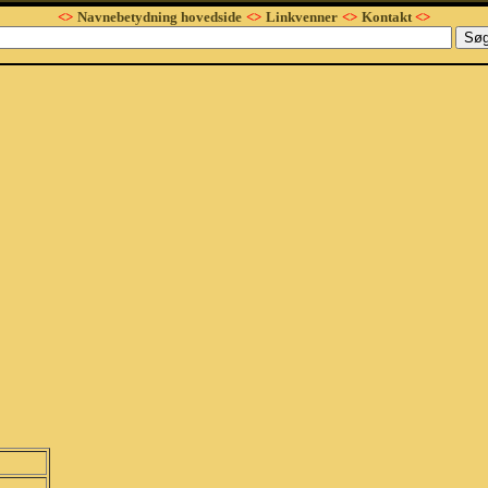
<>
Navnebetydning hovedside
<>
Linkvenner
<>
Kontakt
<>