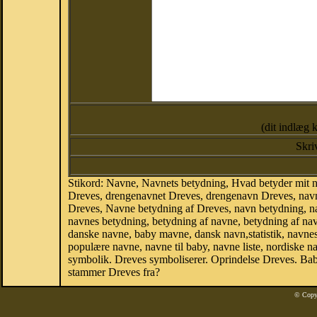
(dit indlæg 
Skri
Stikord: Navne, Navnets betydning, Hvad betyder mit 
Dreves, drengenavnet Dreves, drengenavn Dreves, navne
Dreves, Navne betydning af Dreves, navn betydning, 
navnes betydning, betydning af navne, betydning af n
danske navne, baby mavne, dansk navn,statistik, navnest
populære navne, navne til baby, navne liste, nordiske
symbolik. Dreves symboliserer. Oprindelse Dreves. Ba
stammer Dreves fra?
© Copy