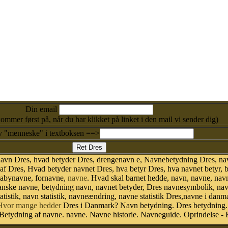
Din email
kommer først på, når du har klikket på linket i den mail vi sender dig)
v "menneske" i textboksen ==>
navn Dres, hvad betyder Dres, drengenavn e, Navnebetydning Dres, na
f Dres, Hvad betyder navnet Dres, hva betyr Dres, hva navnet betyr, 
babynavne, fornavne,
navne
. Hvad skal barnet hedde, navn, navne, nav
danske navne, betydning navn, navnet betyder, Dres navnesymbolik, na
tatistik, navn statistik, navneændring, navne statistik Dres,navne i dan
Hvor mange hedder
Dres i Danmark? Navn betydning. Dres betydning. 
etydning af navne. navne. Navne historie. Navneguide. Oprindelse - 