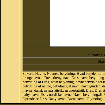
(dit indlæg 
Skri
Stikord: Navne, Navnets betydning, Hvad betyder mit 
drengenavn et Dres, drengenavn Dres, navnebetydning a
betydning af Dres, navn betydning, navnebetydninger 
betydning af navne, betydning af navn, navneguiden, 
mavne, dansk navn,statistik, navnestatistik Dres, Dres s
baby, navne liste, nordiske navne. Navnebetydning.dk
Oprindelse Dres. Babynavne. Børnenavne. Etymologi. B