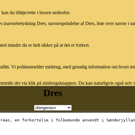
an du tilføje/rette i boxen nedenfor.
res (navnebetydning Dres, navneoprindelse af Dres, liste over navne i 
med mindre du er helt sikker på at det er forkert.
afitti. Vi politianmelder misbrug, med grundig information om hvori m
nmelde det via klik på misbrugsknappen. Du kan naturligvis også selv re
Dres