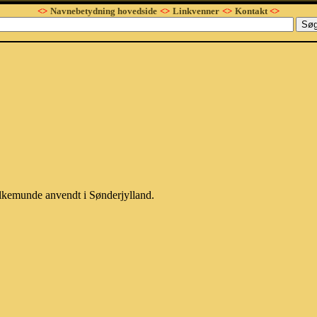
<>
Navnebetydning hovedside
<>
Linkvenner
<>
Kontakt
<>
olkemunde anvendt i Sønderjylland.