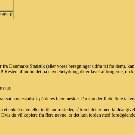
1985: 0
r fra Danmarks Statistik (eller vores beregninger udfra tal fra dem), 
l! Resten af indholdet på navnebetydning.dk er lavet af brugerne, du kan
ansvar.
ar sat navnestatistik på deres hjemmeside. Du kan der finde flere tal end
et enkelt navn eller to til andre steder, såfremt det er med kildeangiv
vis du vil kopiere fra flere navne, er det kun iorden med forudgående sk