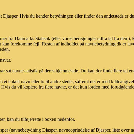
 Djasper. Hvis du kender betydningen eller finder den andetsteds er du
mer fra Danmarks Statistik (eller vores beregninger udfra tal fra dem),
r kan forekomme fejl! Resten af indholdet på navnebetydning.dk er lave
heden.
ansvar.
ar sat navnestatistik på deres hjemmeside. Du kan der finde flere tal end
et enkelt navn eller to til andre steder, såfremt det er med kildeangiv
vis du vil kopiere fra flere navne, er det kun iorden med forudgående sk
, kan du tilføje/rette i boxen nedenfor.
asper (navnebetydning Djasper, navneoprindelse af Djasper, liste over 