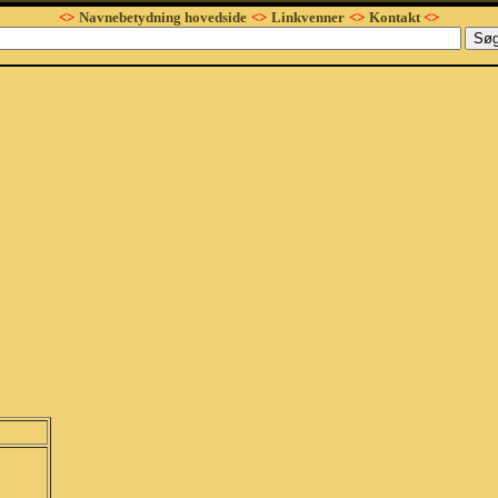
<>
Navnebetydning hovedside
<>
Linkvenner
<>
Kontakt
<>