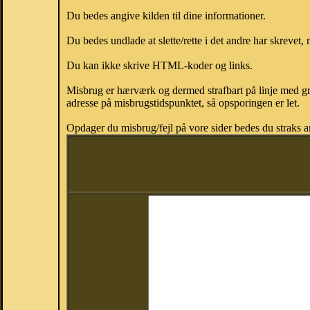
Du bedes angive kilden til dine informationer.
Du bedes undlade at slette/rette i det andre har skrevet, 
Du kan ikke skrive HTML-koder og links.
Misbrug er hærværk og dermed strafbart på linje med gr
adresse på misbrugstidspunktet, så opsporingen er let.
Opdager du misbrug/fejl på vore sider bedes du straks a