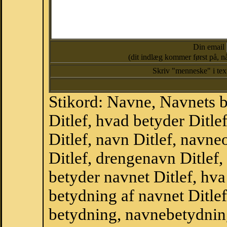
Din email
(dit indlæg kommer først på, nå
Skriv "menneske" i te
Stikord: Navne, Navnets 
Ditlef, hvad betyder Ditl
Ditlef, navn Ditlef, navne
Ditlef, drengenavn Ditlef
betyder navnet Ditlef, hva
betydning af navnet Ditle
betydning, navnebetydnin