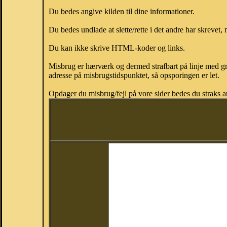
Du bedes angive kilden til dine informationer.
Du bedes undlade at slette/rette i det andre har skrevet, 
Du kan ikke skrive HTML-koder og links.
Misbrug er hærværk og dermed strafbart på linje med gr
adresse på misbrugstidspunktet, så opsporingen er let.
Opdager du misbrug/fejl på vore sider bedes du straks a