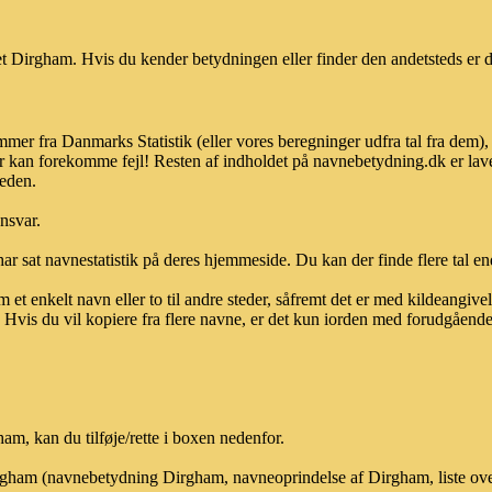
 Dirgham. Hvis du kender betydningen eller finder den andetsteds er d
mer fra Danmarks Statistik (eller vores beregninger udfra tal fra dem)
r kan forekomme fejl! Resten af indholdet på navnebetydning.dk er lave
heden.
ansvar.
ar sat navnestatistik på deres hjemmeside. Du kan der finde flere tal end
et enkelt navn eller to til andre steder, såfremt det er med kildeangiv
vis du vil kopiere fra flere navne, er det kun iorden med forudgående sk
m, kan du tilføje/rette i boxen nedenfor.
Dirgham (navnebetydning Dirgham, navneoprindelse af Dirgham, liste ov