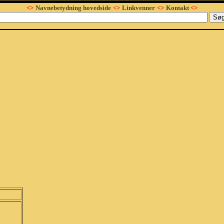
<>
Navnebetydning hovedside
<>
Linkvenner
<>
Kontakt
<>