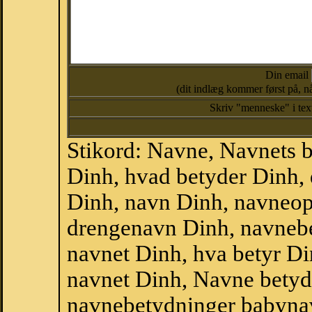
Din email
(dit indlæg kommer først på, nå
Skriv "menneske" i te
Stikord: Navne, Navnets 
Dinh, hvad betyder Dinh,
Dinh, navn Dinh, navneop
drengenavn Dinh, navnebe
navnet Dinh, hva betyr Di
navnet Dinh, Navne betyd
navnebetydninger babyna