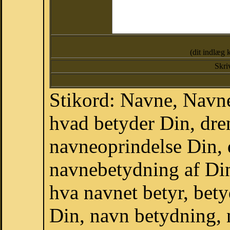
(dit indlæg 
Skri
Stikord: Navne, Navne
hvad betyder Din, dr
navneoprindelse Din,
navnebetydning af Din
hva navnet betyr, bet
Din, navn betydning,