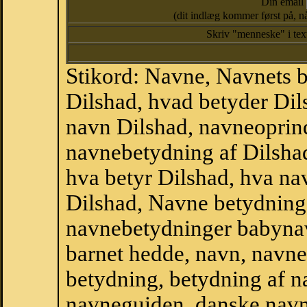
Din email
(dit indlæg kommer først på, nå
Skriv "menneske" i te
Stikord: Navne, Navnets 
Dilshad, hvad betyder Dil
navn Dilshad, navneoprind
navnebetydning af Dilsha
hva betyr Dilshad, hva na
Dilshad, Navne betydning 
navnebetydninger babyna
barnet hedde, navn, navne
betydning, betydning af n
navneguiden, danske navn