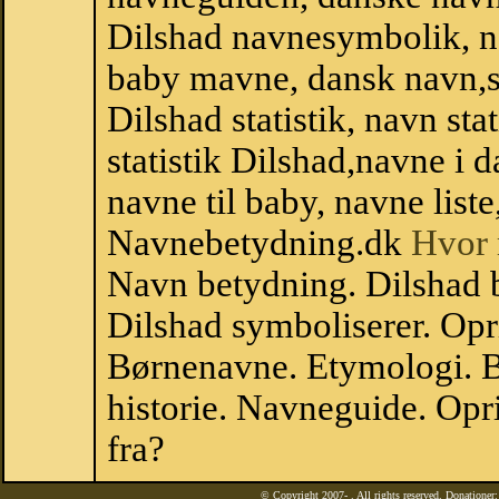
Dilshad navnesymbolik, n
baby mavne, dansk navn,sta
Dilshad statistik, navn st
statistik Dilshad,navne i
navne til baby, navne list
Navnebetydning.dk
Hvor 
Navn betydning. Dilshad 
Dilshad symboliserer. Op
Børnenavne. Etymologi. B
historie. Navneguide. Opr
fra?
© Copyright 2007-
. All rights reserved. Donatione