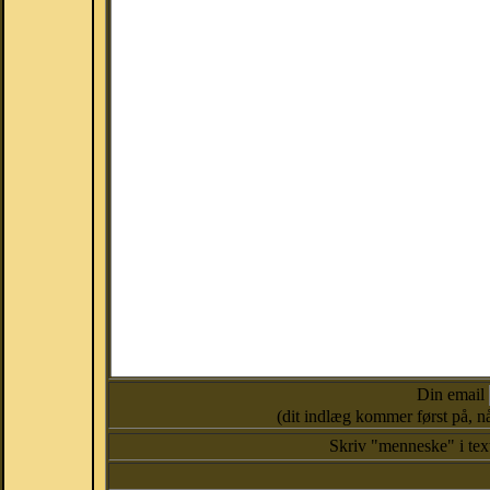
Din email
(dit indlæg kommer først på, nå
Skriv "menneske" i te